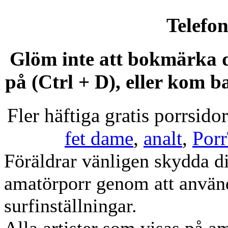
Telefo
Glöm inte att bokmärka d
på (Ctrl + D), eller k
Fler häftiga gratis porrsido
fet dame
,
analt
,
Por
Föräldrar vänligen skydda di
amatörporr genom att använ
surfinställningar.