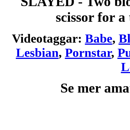
SLAYED - Two blon
scissor for a
Videotaggar:
Babe
,
B
Lesbian
,
Pornstar
,
Pu
L
Se mer ama