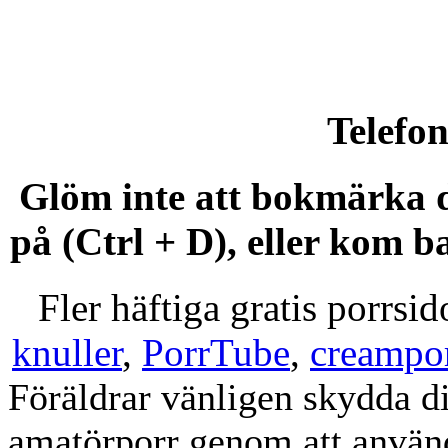
Telefo
Glöm inte att bokmärka d
på (Ctrl + D), eller k
Fler häftiga gratis porrsid
knuller
,
PorrTube
,
creampo
Föräldrar vänligen skydda di
amatörporr genom att använ